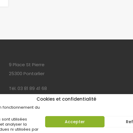
9 Place St Pierre
25300 Pontarlier
Tél. 03 81 89 41 68
Cookies et confidentialité
pellegrini.sarl@wanadoo.fr
on fonctionnement du
 sont utilisées
Accepter
Ref
et analyser la
dues ni utilisées par