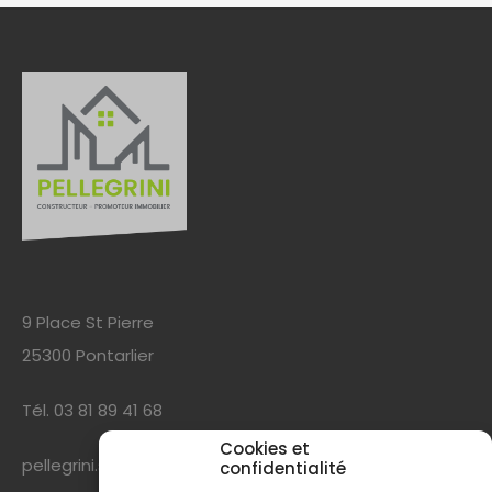
9 Place St Pierre
25300 Pontarlier
Tél. 03 81 89 41 68
Cookies et
pellegrini.sarl@wanadoo.fr
confidentialité